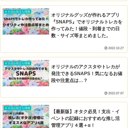
オタ活お役立ち情報
オリジナルグッズが作れるアプリ
『SNAPS』でオリジナルトレカを
作ってみた！値段・到着までの日
数・サイズ等まとめました。
2022.10.27
オタ活お役立ち情報
オリジナルのアクスタやトレカが
発注できるSNAPS！気になるお値
段や注意点は…？
2022.07.07
オタ活お役立ち情報
【最新版】オタク必見！支出・イ
ベントの記録におすすめな推し活
管理アプリ４選＋α！